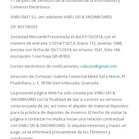
11 de julio, de Servicios de la Sociedad de la Información y
Comercio Electrónico:
VABU 0431 S.L. (en adelante VABU SKI & SNOWBOARD)
CIF: B01745033
Sociedad Mercantil Presentada el día 31/10/2014, con el
número de entrada 1/2014/7.027,0. Diario 133, asiento 1088,
inscrita con fecha de 03/11/2014, en el tomo 1541, folio 166
inscripción 1 con hoja GR-45950.
Correo electrónico de notificaciones:
vabusn@gmail.com
Dirección de Contacto: Galería Comercial Meliá Sol y Nieve, Pl.
Pradollano, L-1, 18196 Sierra Nevada, Granada
La presente página Web ha sido creada por VABU SKI &
SNOWBOARD con la finalidad de dar a conocer su servicios
como escuela de ski, así como el alquiler de material deportivo
para la práctica de deportes de invierno. El hecho de visitar la
página o contactar no implica iniciar una relación contractual
con VABU SKI & SNOWBOARD. Si alquilas/reservas y haces un
pago, se te informará previamente de los Términos y
condiciones.